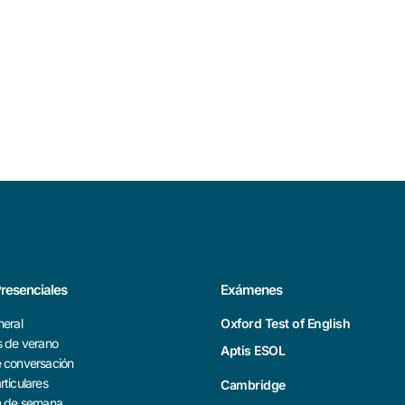
resenciales
Exámenes
neral
Oxford Test of English
s de verano
Aptis ESOL
e conversación
rticulares
Cambridge
in de semana