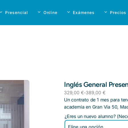
Presencial
Online
Exámenes
Precios
Inglés General Prese
329,00
€
-
389,00
€
Un contrato de 1 mes para ten
academia en Gran Vía 50, Mad
¿Eres un nuevo alumno? (Nece