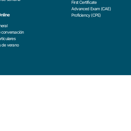
First Certificate
Advanced Exam (CAE)
nline
Proficiency (CPE)
neral
e conversación
rticulares
s de verano