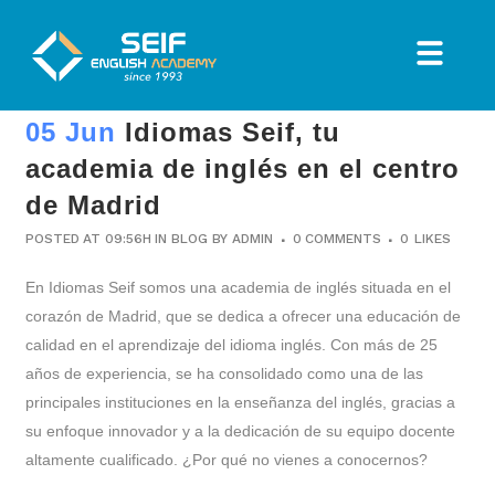
05 Jun
Idiomas Seif, tu
academia de inglés en el centro
de Madrid
POSTED AT 09:56H
IN
BLOG
BY
ADMIN
0 COMMENTS
0
LIKES
En Idiomas Seif somos una academia de inglés situada en el
corazón de Madrid, que se dedica a ofrecer una educación de
calidad en el aprendizaje del idioma inglés. Con más de 25
años de experiencia, se ha consolidado como una de las
principales instituciones en la enseñanza del inglés, gracias a
su enfoque innovador y a la dedicación de su equipo docente
altamente cualificado. ¿Por qué no vienes a conocernos?