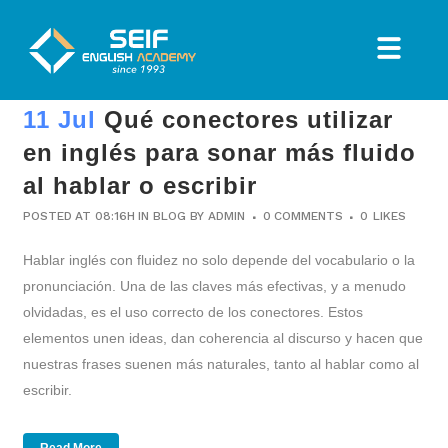
11 Jul
Qué conectores utilizar
en inglés para sonar más fluido
al hablar o escribir
POSTED AT 08:16H
IN
BLOG
BY
ADMIN
0 COMMENTS
0
LIKES
Hablar inglés con fluidez no solo depende del vocabulario o la
pronunciación. Una de las claves más efectivas, y a menudo
olvidadas, es el uso correcto de los conectores. Estos
elementos unen ideas, dan coherencia al discurso y hacen que
nuestras frases suenen más naturales, tanto al hablar como al
escribir.