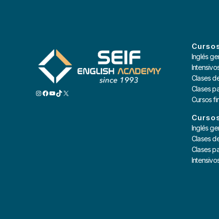
Cursos
Inglés ge
Intensivo
Clases d
Clases pa
INSTAGRAM
FACEBOOK
YOUTUBE
TIKTOK
X
Cursos f
Cursos
Inglés ge
Clases d
Clases pa
Intensivo