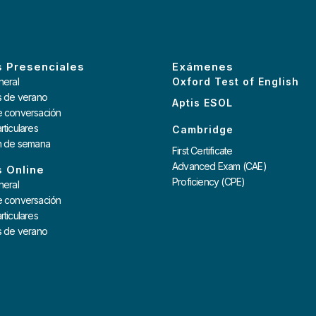
 Presenciales
Exámenes
neral
Oxford Test of English
s de verano
Aptis ESOL
e conversación
rticulares
Cambridge
in de semana
First Certificate
Advanced Exam (CAE)
 Online
Proficiency (CPE)
neral
e conversación
rticulares
s de verano