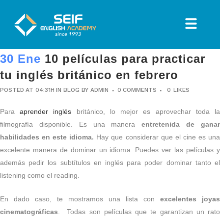
30 Ene
10 películas para practicar
tu inglés británico en febrero
POSTED AT 04:31H
IN
BLOG
BY
ADMIN
0 COMMENTS
0
LIKES
Para
aprender inglés
británico, lo mejor es aprovechar toda l
filmografía disponible. Es una manera
entretenida de gana
habilidades en este idioma.
Hay que considerar que el cine es un
excelente manera de dominar un idioma. Puedes ver las películas y
además pedir los subtítulos en inglés para poder dominar tanto el
listening como el reading.
En dado caso, te mostramos una lista con
excelentes joyas
cinematográficas
. Todas son películas que te garantizan un rato