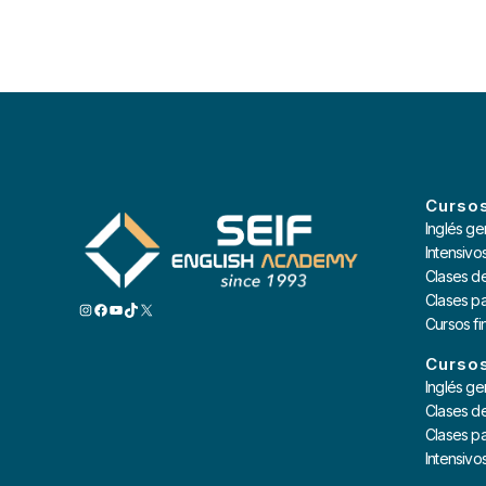
Cursos
Inglés ge
Intensivo
Clases d
Clases pa
INSTAGRAM
FACEBOOK
YOUTUBE
TIKTOK
X
Cursos f
Cursos
Inglés ge
Clases d
Clases pa
Intensivo