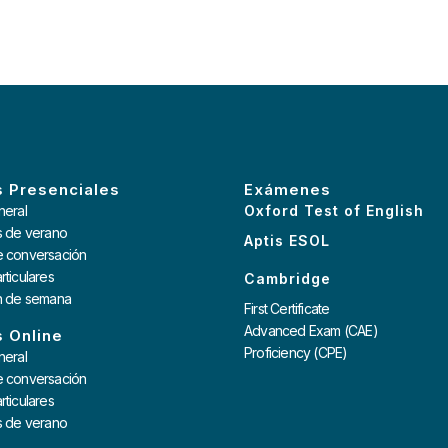
 Presenciales
Exámenes
neral
Oxford Test of English
s de verano
Aptis ESOL
e conversación
rticulares
Cambridge
in de semana
First Certificate
Advanced Exam (CAE)
 Online
Proficiency (CPE)
neral
e conversación
rticulares
s de verano