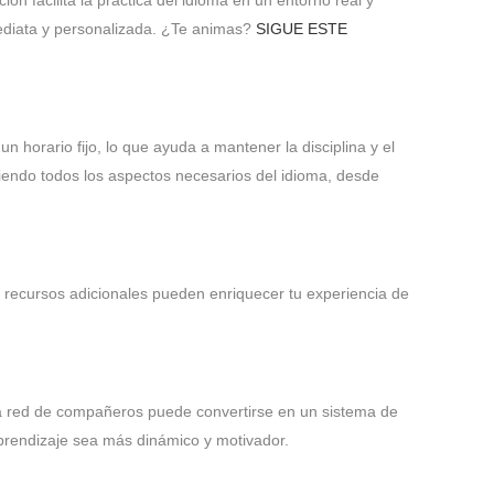
n facilita la práctica del idioma en un entorno real y
nmediata y personalizada. ¿Te animas?
SIGUE ESTE
n horario fijo, lo que ayuda a mantener la disciplina y el
riendo todos los aspectos necesarios del idioma, desde
os recursos adicionales pueden enriquecer tu experiencia de
a red de compañeros puede convertirse en un sistema de
 aprendizaje sea más dinámico y motivador.