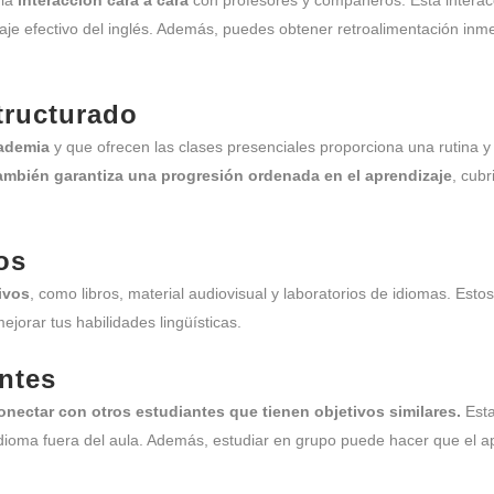
 la
interacción cara a cara
con profesores y compañeros. Esta interacció
izaje efectivo del inglés. Además, puedes obtener retroalimentación i
tructurado
cademia
y que ofrecen las clases presenciales proporciona una rutina y u
también garantiza una progresión ordenada en el aprendizaje
, cub
os
ivos
, como libros, material audiovisual y laboratorios de idiomas. Est
jorar tus habilidades lingüísticas.
ntes
onectar con otros estudiantes que tienen objetivos similares.
Est
el idioma fuera del aula. Además, estudiar en grupo puede hacer que el