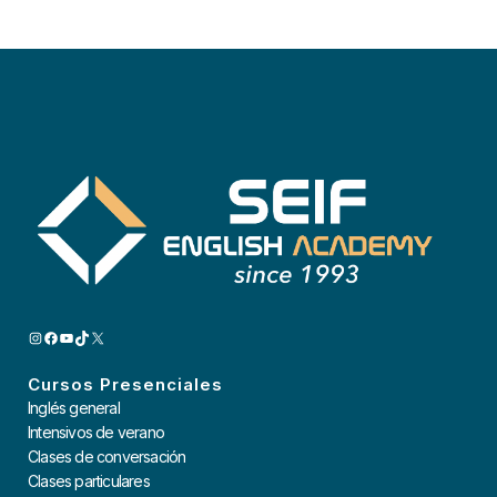
INSTAGRAM
FACEBOOK
YOUTUBE
TIKTOK
X
Cursos Presenciales
Inglés general
Intensivos de verano
Clases de conversación
Clases particulares