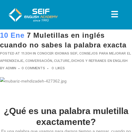
10 Ene
7 Muletillas en inglés
cuando no sabes la palabra exacta
POSTED AT 11:30H
IN
CONOCER IDIOMAS SEIF
,
CONSEJOS PARA MEJORAR EL
APRENDIZAJE
,
CONVERSACIÓN
,
CULTURE
,
DICHOS Y REFRANES EN ENGLISH
BY
ADMIN
0 COMMENTS
0
LIKES
¿Qué es una palabra muletilla
exactamente?
Es una palabra que usamos para darnos tiempo a pensar, cuando no