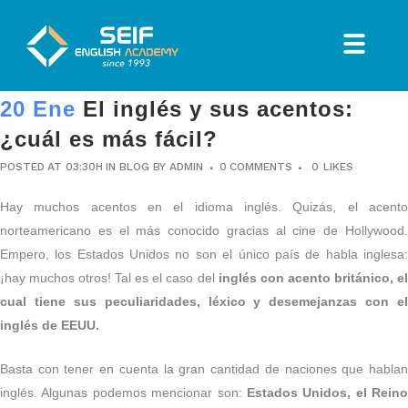
20 Ene
El inglés y sus acentos:
¿cuál es más fácil?
POSTED AT 03:30H
IN
BLOG
BY
ADMIN
0 COMMENTS
0
LIKES
Hay muchos acentos en el idioma inglés. Quizás, el acento
norteamericano es el más conocido gracias al cine de Hollywood.
Empero, los Estados Unidos no son el único país de habla inglesa:
¡hay muchos otros! Tal es el caso del
inglés con acento británico, e
cual tiene sus peculiaridades, léxico y desemejanzas con el
inglés de EEUU.
Basta con tener en cuenta la gran cantidad de naciones que hablan
inglés. Algunas podemos mencionar son:
Estados Unidos, el Reino