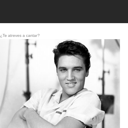
¿Te atreves a cantar?