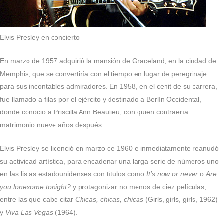
Elvis Presley en concierto
En marzo de 1957 adquirió la mansión de Graceland, en la ciudad de
Memphis, que se convertiría con el tiempo en lugar de peregrinaje
para sus incontables admiradores. En 1958, en el cenit de su carrera,
fue llamado a filas por el ejército y destinado a Berlín Occidental,
donde conoció a Priscilla Ann Beaulieu, con quien contraería
matrimonio nueve años después.
Elvis Presley se licenció en marzo de 1960 e inmediatamente reanudó
su actividad artística, para encadenar una larga serie de números uno
en las listas estadounidenses con títulos como
It’s now or never
o
Are
you lonesome tonight?
y protagonizar no menos de diez películas,
entre las que cabe citar
Chicas, chicas, chicas
(Girls, girls, girls, 1962)
y
Viva Las Vegas
(1964).