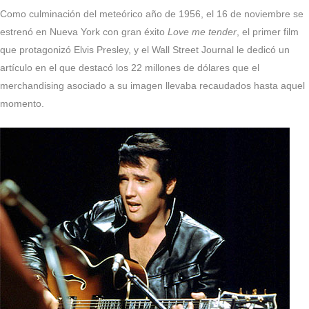
Como culminación del meteórico año de 1956, el 16 de noviembre se
estrenó en Nueva York con gran éxito
Love me tender
, el primer film
que protagonizó Elvis Presley, y el Wall Street Journal le dedicó un
artículo en el que destacó los 22 millones de dólares que el
merchandising asociado a su imagen llevaba recaudados hasta aquel
momento.