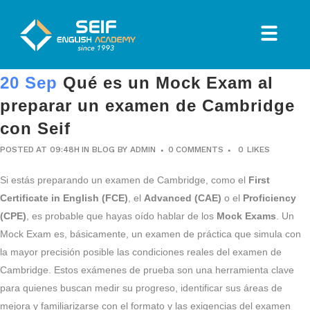
20 Sep
Qué es un Mock Exam al
preparar un examen de Cambridge
con Seif
POSTED AT 09:48H
IN
BLOG
BY
ADMIN
0 COMMENTS
0
LIKES
Si estás preparando un examen de Cambridge, como el
First
Certificate in English (FCE)
, el
Advanced (CAE)
o el
Proficiency
(CPE)
, es probable que hayas oído hablar de los
Mock Exams
. Un
Mock Exam es, básicamente, un examen de práctica que simula con
la mayor precisión posible las condiciones reales del examen de
Cambridge. Estos exámenes de prueba son una herramienta clave
para quienes buscan medir su progreso, identificar sus áreas de
mejora y familiarizarse con el formato y las exigencias del examen