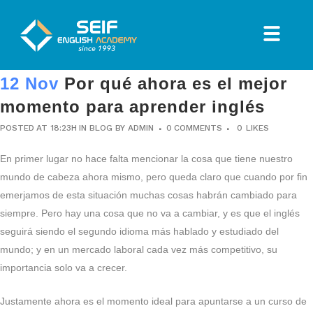
12 Nov
Por qué ahora es el mejor
momento para aprender inglés
POSTED AT 18:23H
IN
BLOG
BY
ADMIN
0 COMMENTS
0
LIKES
En primer lugar no hace falta mencionar la cosa que tiene nuestro
mundo de cabeza ahora mismo, pero queda claro que cuando por fin
emerjamos de esta situación muchas cosas habrán cambiado para
siempre. Pero hay una cosa que no va a cambiar, y es que el inglés
seguirá siendo el segundo idioma más hablado y estudiado del
mundo; y en un mercado laboral cada vez más competitivo, su
importancia solo va a crecer.
Justamente ahora es el momento ideal para apuntarse a un curso de