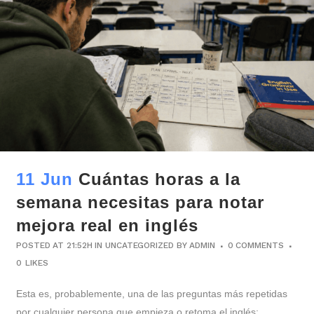
11 Jun
Cuántas horas a la
semana necesitas para notar
mejora real en inglés
POSTED AT 21:52H
IN
UNCATEGORIZED
BY
ADMIN
0 COMMENTS
0
LIKES
Esta es, probablemente, una de las preguntas más repetidas
por cualquier persona que empieza o retoma el inglés: