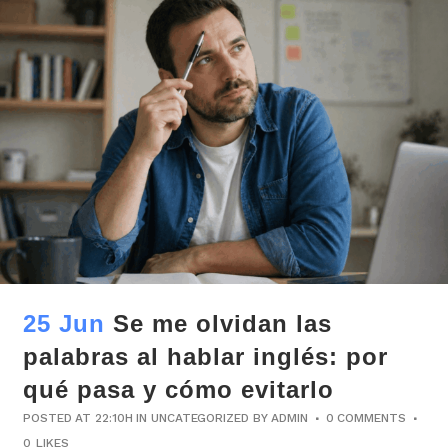
25 Jun
Se me olvidan las
palabras al hablar inglés: por
qué pasa y cómo evitarlo
POSTED AT 22:10H
IN
UNCATEGORIZED
BY
ADMIN
0 COMMENTS
0
LIKES