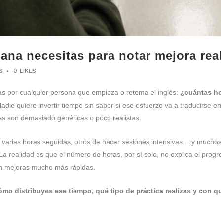
na necesitas para notar mejora real
S
0
LIKES
as por cualquier persona que empieza o retoma el inglés:
¿cuántas ho
ie quiere invertir tiempo sin saber si ese esfuerzo va a traducirse en 
s son demasiado genéricas o poco realistas.
ar varias horas seguidas, otros de hacer sesiones intensivas… y mucho
a realidad es que el número de horas, por sí solo, no explica el prog
an mejoras mucho más rápidas.
ómo distribuyes ese tiempo, qué tipo de práctica realizas y con 