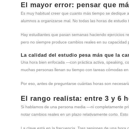
El mayor error: pensar que má
Es muy habitual creer que cuanto más tiempo se dedique al 
alumnos a organizarse mal. No todas las horas de estudio ti
Hay estudiantes que pasan semanas haciendo ejercicios rep
pero no siempre produce cambios reales en su capacidad p
La calidad del estudio pesa más que la ca
Una hora bien enfocada —con práctica activa, speaking, co
muchas personas llenan su tiempo con tareas cómodas en l
Por eso, antes de preguntarse cuántas horas son necesaria
El rango realista: entre 3 y 6
Si hablamos de una persona media —ni completamente princ
notar cambios reales en un plazo relativamente corto. Esto n
La clave está en la frecuencia. Tres sesiones de una hora