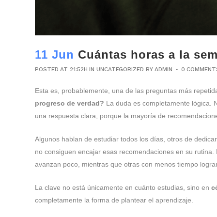
11 Jun
Cuántas horas a la sema
POSTED AT 21:52H
IN
UNCATEGORIZED
BY
ADMIN
0 COMMENT
Esta es, probablemente, una de las preguntas más repetid
progreso de verdad?
La duda es completamente lógica. Nad
una respuesta clara, porque la mayoría de recomendacione
Algunos hablan de estudiar todos los días, otros de dedic
no consiguen encajar esas recomendaciones en su rutina. L
avanzan poco, mientras que otras con menos tiempo logr
La clave no está únicamente en cuánto estudias, sino en
c
completamente la forma de plantear el aprendizaje.