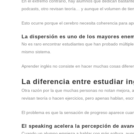
En el extremo contrario, hay alumnos que dedican bastantes 
podcasts, otro revisan teoría… y aunque el volumen de tie
Esto ocurre porque el cerebro necesita coherencia para apr
La dispersión es uno de los mayores ene
No es raro encontrar estudiantes que han probado múltiples 
mismo sistema.
Aprender inglés no consiste en hacer muchas cosas diferent
La diferencia entre estudiar in
Otra razón por la que muchas personas no notan mejora, au
revisan teoría o hacen ejercicios, pero apenas hablan, escr
El problema es que la sensación de progreso aparece cuand
El speaking acelera la percepción de avan
Cuando un alumno empieza a hablar con más soltura, aun