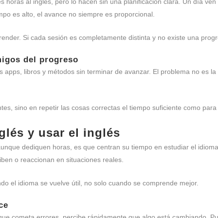
horas al inglés, pero lo hacen sin una planificación clara. Un día ven 
mpo es alto, el avance no siempre es proporcional.
ender. Si cada sesión es completamente distinta y no existe una progr
migos del progreso
apps, libros y métodos sin terminar de avanzar. El problema no es la f
es, sino en repetir las cosas correctas el tiempo suficiente como para
glés y usar el inglés
nque dediquen horas, es que centran su tiempo en estudiar el idioma p
iben o reaccionan en situaciones reales.
o el idioma se vuelve útil, no solo cuando se comprende mejor.
ce
que cometa errores, percibe rápidamente que algo está cambiando. 