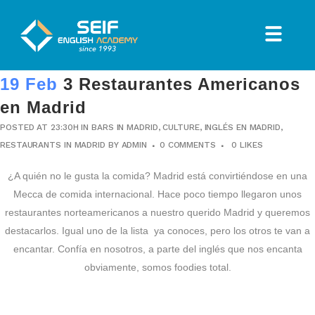
19 Feb
3 Restaurantes Americanos
en Madrid
POSTED AT 23:30H
IN
BARS IN MADRID
,
CULTURE
,
INGLÉS EN MADRID
,
RESTAURANTS IN MADRID
BY
ADMIN
0 COMMENTS
0
LIKES
¿A quién no le gusta la comida? Madrid está convirtiéndose en una
Mecca de comida internacional. Hace poco tiempo llegaron unos
restaurantes norteamericanos a nuestro querido Madrid y queremos
destacarlos. Igual uno de la lista ya conoces, pero los otros te van a
encantar. Confía en nosotros, a parte del inglés que nos encanta
obviamente, somos foodies total.