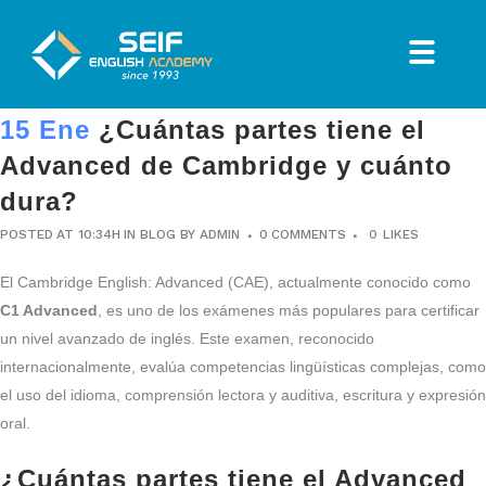
15 Ene
¿Cuántas partes tiene el
Advanced de Cambridge y cuánto
dura?
POSTED AT 10:34H
IN
BLOG
BY
ADMIN
0 COMMENTS
0
LIKES
El Cambridge English: Advanced (CAE), actualmente conocido como
C1 Advanced
, es uno de los exámenes más populares para certificar
un nivel avanzado de inglés. Este examen, reconocido
internacionalmente, evalúa competencias lingüísticas complejas, como
el uso del idioma, comprensión lectora y auditiva, escritura y expresión
oral.
¿Cuántas partes tiene el Advanced