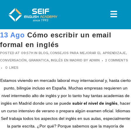
13 Ago
Cómo escribir un email
formal en inglés
POSTED AT 09:57H
IN
BLOG
,
CONSEJOS PARA MEJORAR EL APRENDIZAJE
,
CONVERSACIÓN
,
GRAMATICA
,
INGLÉS EN MADRID
BY
ADMIN
2 COMMENTS
0
LIKES
Estamos viviendo en mercado laboral muy internacional y, hasta cierto
punto, bilingüe incluso en España. Muchas empresas requieren un
nivel intermedio alto de inglés y por lo tanto hay tantas
academias de
inglés en Madrid
donde uno se puede
subir el nivel de inglés
, hacer
un
curso intensivo de verano
o prepara algún examen oficial. Idiomas
Seif trabaja todos los aspectos del inglés en sus aulas, especialmente
la parte escrita. ¿Por qué? Porque sabemos que la mayoría de