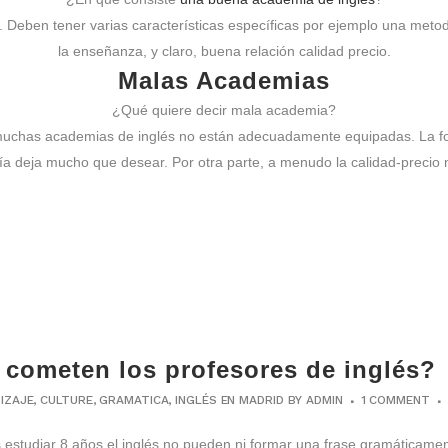
 Deben tener varias características específicas por ejemplo una metod
la enseñanza, y claro, buena relación calidad precio.
Malas Academias
¿Qué quiere decir mala academia?
uchas academias de inglés no están adecuadamente equipadas. La for
a deja mucho que desear. Por otra parte, a menudo la calidad-precio n
e cometen los profesores de inglés?
IZAJE
,
CULTURE
,
GRAMATICA
,
INGLÉS EN MADRID
BY
ADMIN
1 COMMENT
estudiar 8 años el inglés no pueden ni formar una frase gramáticamen