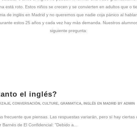
a está roto. Estos niños se crecen y se convierten en adultos que o ti
ia de inglés en Madrid y no queremos que nadie coja pánico al hablar 
durante estos 25 años y cada vez hay más demanda. Nuestros alumnos
siguiente pregunta:
anto el inglés?
IZAJE
,
CONVERSACIÓN
,
CULTURE
,
GRAMATICA
,
INGLÉS EN MADRID
BY
ADMIN
frecuente que piensas. Las respuestas variarán, pero sí hay ciertas
r Barnés de El Confidencial: "Debido a...