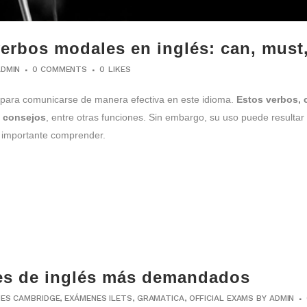
verbos modales en inglés: can, mus
ADMIN
0 COMMENTS
0
LIKES
l para comunicarse de manera efectiva en este idioma.
Estos verbos, 
y consejos
, entre otras funciones. Sin embargo, su uso puede resulta
s importante comprender.
les de inglés más demandados
ES CAMBRIDGE
,
EXÁMENES ILETS
,
GRAMATICA
,
OFFICIAL EXAMS
BY
ADMIN