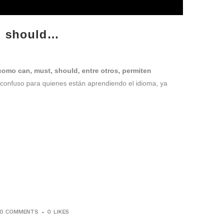
t, should…
como can, must, should, entre otros, permiten
r confuso para quienes están aprendiendo el idioma, ya
0 COMMENTS
0
LIKES