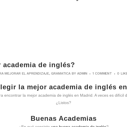
r academia de inglés?
RA MEJORAR EL APRENDIZAJE
,
GRAMATICA
BY
ADMIN
1 COMMENT
0
LIK
egir la mejor academia de inglés e
 encontrar la mejor academia de inglés en Madrid. A veces es difícil di
¿Listos?
Buenas Academias
¿En qué consiste
una buena academia de inglés
?