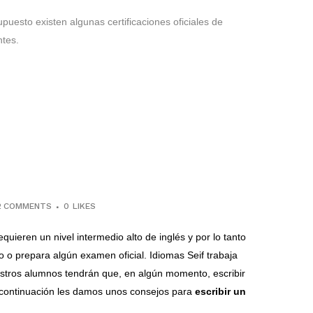
uesto existen algunas certificaciones oficiales de
tes.
2 COMMENTS
0
LIKES
ieren un nivel intermedio alto de inglés y por lo tanto
o
o prepara algún examen oficial. Idiomas Seif trabaja
estros alumnos tendrán que, en algún momento, escribir
A continuación les damos unos consejos para
escribir un