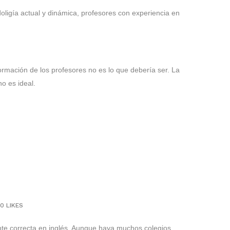
oligía actual y dinámica, profesores con experiencia en
mación de los profesores no es lo que debería ser. La
o es ideal.
0
LIKES
te correcta en inglés. Aunque haya muchos colegios