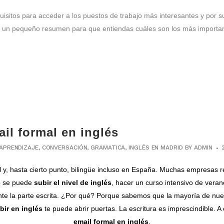
sitos para acceder a los puestos de trabajo más interesantes y por sup
 un pequeño resumen para que entiendas cuáles son los más importan
il formal en inglés
APRENDIZAJE
,
CONVERSACIÓN
,
GRAMATICA
,
INGLÉS EN MADRID
BY
ADMIN
, hasta cierto punto, bilingüe incluso en España. Muchas empresas requ
 se puede
subir el nivel de inglés
, hacer un
curso intensivo de veran
ente la parte escrita. ¿Por qué? Porque sabemos que la mayoría de nu
bir en inglés
te puede abrir puertas. La escritura es imprescindible. 
email formal en inglés
.