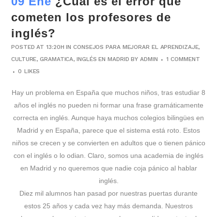
09 Ene
¿Cuál es el error que
cometen los profesores de
inglés?
POSTED AT 13:20H
IN
CONSEJOS PARA MEJORAR EL APRENDIZAJE
,
CULTURE
,
GRAMATICA
,
INGLÉS EN MADRID
BY
ADMIN
1 COMMENT
0
LIKES
Hay un problema en España que muchos niños, tras estudiar 8
años el inglés no pueden ni formar una frase gramáticamente
correcta en inglés. Aunque haya muchos colegios bilingües en
Madrid y en España, parece que el sistema está roto. Estos
niños se crecen y se convierten en adultos que o tienen pánico
con el inglés o lo odian. Claro, somos una academia de inglés
en Madrid y no queremos que nadie coja pánico al hablar
inglés.
Diez mil alumnos han pasad por nuestras puertas durante
estos 25 años y cada vez hay más demanda. Nuestros