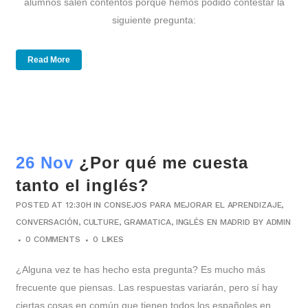
alumnos salen contentos porque hemos podido contestar la
siguiente pregunta:
Read More
26 Nov
¿Por qué me cuesta
tanto el inglés?
POSTED AT 12:30H
IN
CONSEJOS PARA MEJORAR EL APRENDIZAJE
,
CONVERSACIÓN
,
CULTURE
,
GRAMATICA
,
INGLÉS EN MADRID
BY
ADMIN
0 COMMENTS
0
LIKES
¿Alguna vez te has hecho esta pregunta? Es mucho más
frecuente que piensas. Las respuestas variarán, pero sí hay
ciertas cosas en común que tienen todos los españoles en