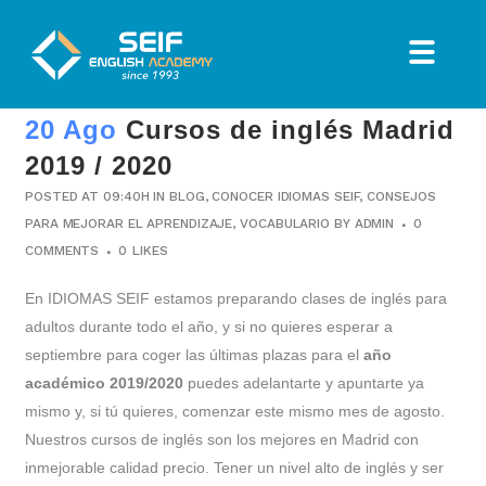
20 Ago
Cursos de inglés Madrid
2019 / 2020
POSTED AT 09:40H
IN
BLOG
,
CONOCER IDIOMAS SEIF
,
CONSEJOS
PARA MEJORAR EL APRENDIZAJE
,
VOCABULARIO
BY
ADMIN
0
COMMENTS
0
LIKES
En IDIOMAS SEIF estamos preparando clases de inglés para
adultos durante todo el año, y si no quieres esperar a
septiembre para coger las últimas plazas para el
año
académico 2019/2020
puedes adelantarte y apuntarte ya
mismo y, si tú quieres, comenzar este mismo mes de agosto.
Nuestros cursos de inglés son los mejores en Madrid con
inmejorable calidad precio. Tener un nivel alto de inglés y ser