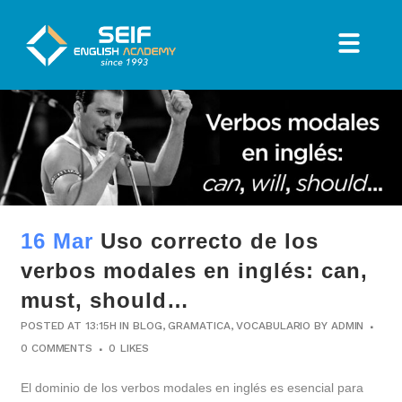
16 Mar
Uso correcto de los
verbos modales en inglés: can,
must, should…
POSTED AT 13:15H
IN
BLOG
,
GRAMATICA
,
VOCABULARIO
BY
ADMIN
0 COMMENTS
0
LIKES
El dominio de los verbos modales en inglés es esencial para