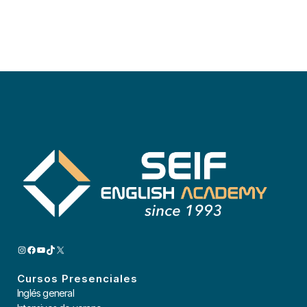
INSTAGRAM
FACEBOOK
YOUTUBE
TIKTOK
X
Cursos Presenciales
Inglés general