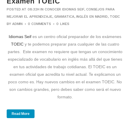
Examen TOEIC
POSTED AT 08:32H
IN
CONOCER IDIOMAS SEIF
,
CONSEJOS PARA
MEJORAR EL APRENDIZAJE
,
GRAMATICA
,
INGLÉS EN MADRID
,
TOEIC
BY
ADMIN
0 COMMENTS
0
LIKES
Idiomas Seif
es un centro oficial preparador de los exámenes
TOEIC
y te podemos preparar para cualquier de las cuatro
partes. Este examen no requiere que tengas un conocimiento
especializado de vocabulario en inglés más allá del que tienes
en tus actividades de trabajo cotidianas. El TOEIC es un
examen oficial que acredita tu nivel actual. Te explicamos un
poco como es. Hay nuevos cambios en el examen TOEIC. No
son cambios grandes, pero debes saber como será el nuevo
formato.
Read More