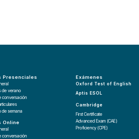
 Presenciales
Exámenes
neral
Oxford Test of English
s de verano
Aptis ESOL
e conversación
rticulares
Cambridge
in de semana
First Certificate
Advanced Exam (CAE)
 Online
Proficiency (CPE)
neral
e conversación