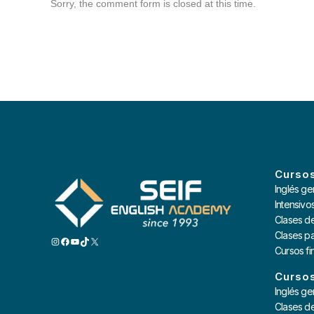
Sorry, the comment form is closed at this time.
Cursos
Inglés ge
Intensivo
Clases d
Clases pa
INSTAGRAM
FACEBOOK
YOUTUBE
TIKTOK
X
Cursos f
Cursos
Inglés ge
Clases d