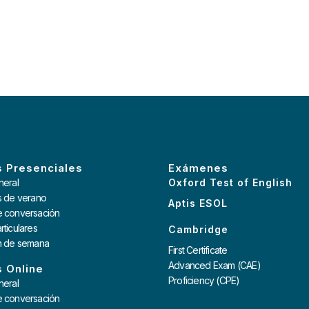
 Presenciales
Exámenes
neral
Oxford Test of English
s de verano
Aptis ESOL
e conversación
rticulares
Cambridge
in de semana
First Certificate
Advanced Exam (CAE)
 Online
Proficiency (CPE)
neral
e conversación