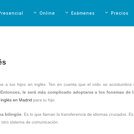
Presencial
Online
Exámenes
Precios
és
e a tus hijos en inglés. Ten en cuenta que el oído se acostumbra 
. Entonces, le será más complicado adoptarse a los fonemas de l
 inglés en Madrid
para tu hijo.
ea bilingüe
. Es lo que llaman la transferencia de idiomas cruzados. Es
a otro sistema de comunicación.