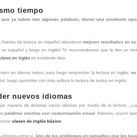
ismo tiempo
 que ya saben leer algunas palabras, tienen una excelente opo
s fuertes de lectura en español obtuvieron
mejores resultados en su 
a en español y luego en inglés! Te recomendamos que le des un tex
ulares en Inglés
es excelente idea.
mero en idioma nativo; para luego emprender la lectura en inglés,
es
l, luego aprenden con más soltura la lectura de textos en inglés.
nder nuevos idiomas
mejor manera de dominar varios idiomas por medio de la lectura. ¿
las
palabras escritas son comunicación visual
. Además, ocurre qu
 tomar
clases de inglés básico
.
 idiomas entre sí.
Uno de los problemas en pequeños que les toca 