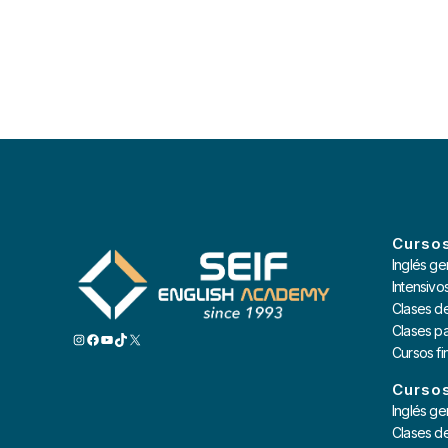
Cursos
Inglés ge
Intensivo
Clases d
Clases pa
INSTAGRAM
FACEBOOK
YOUTUBE
TIKTOK
X
Cursos f
Cursos
Inglés ge
Clases d