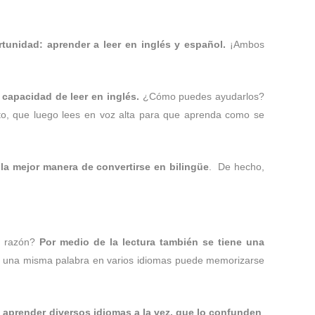
rtunidad: aprender a leer en inglés y español.
¡Ambos
capacidad de leer en inglés.
¿Cómo puedes ayudarlos?
to, que luego lees en voz alta para que aprenda como se
 la mejor manera de convertirse en bilingüe
. De hecho,
La razón?
Por medio de la lectura también se tiene una
e una misma palabra en varios idiomas puede memorizarse
aprender diversos idiomas a la vez, que lo confunden
.