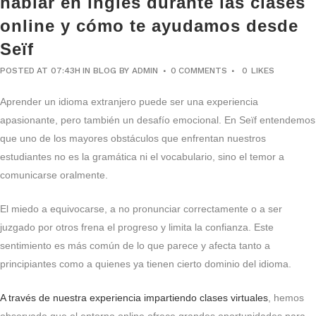
hablar en inglés durante las clases
online y cómo te ayudamos desde
Seïf
POSTED AT 07:43H
IN
BLOG
BY
ADMIN
0 COMMENTS
0
LIKES
Aprender un idioma extranjero puede ser una experiencia
apasionante, pero también un desafío emocional. En Seïf entendemos
que uno de los mayores obstáculos que enfrentan nuestros
estudiantes no es la gramática ni el vocabulario, sino el temor a
comunicarse oralmente.
El miedo a equivocarse, a no pronunciar correctamente o a ser
juzgado por otros frena el progreso y limita la confianza. Este
sentimiento es más común de lo que parece y afecta tanto a
principiantes como a quienes ya tienen cierto dominio del idioma.
A través de nuestra experiencia impartiendo clases virtuales
, hemos
observado que el entorno online ofrece grandes oportunidades para