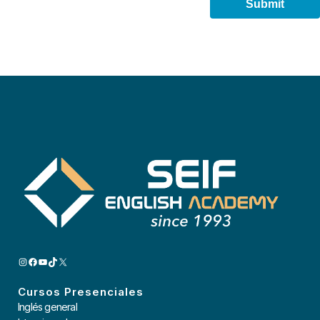
INSTAGRAM
FACEBOOK
YOUTUBE
TIKTOK
X
Cursos Presenciales
Inglés general