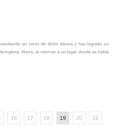
estudiando un curso de dicho idioma y has logrado un
la inglesa. Ahora, al retornar a un lugar donde se habla
5
16
17
18
19
20
21