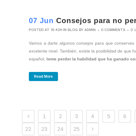
07 Jun
Consejos para no per
POSTED AT 15:42H
IN
BLOG
BY
ADMIN
0 COMMENTS
0
Vamos a darte algunos consejos para que conserves t
excelente nivel. También, existe la posibilidad de que 
español,
teme perder la habilidad que ha ganado co
Read More
1
2
3
4
5
6
22
23
24
25