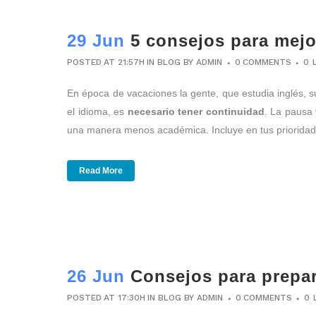
29 Jun
5 consejos para mejo
POSTED AT 21:57H
IN
BLOG
BY
ADMIN
0 COMMENTS
0
En época de vacaciones la gente, que estudia inglés, s
el idioma, es
necesario tener continuidad
. La pausa 
una manera menos académica. Incluye en tus priorida
Read More
26 Jun
Consejos para prepar
POSTED AT 17:30H
IN
BLOG
BY
ADMIN
0 COMMENTS
0