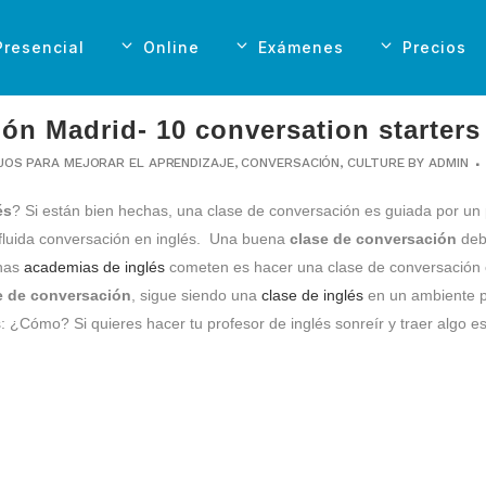
Presencial
Online
Exámenes
Precios
ón Madrid- 10 conversation starters
JOS PARA MEJORAR EL APRENDIZAJE
,
CONVERSACIÓN
,
CULTURE
BY
ADMIN
és
? Si están bien hechas, una clase de conversación es guiada por un 
 fluida conversación en inglés. Una buena
clase de conversación
deb
chas
academias de inglés
cometen es hacer una clase de conversación c
e de conversación
, sigue siendo una
clase de inglés
en un ambiente p
 ¿Cómo? Si quieres hacer tu profesor de inglés sonreír y traer algo es