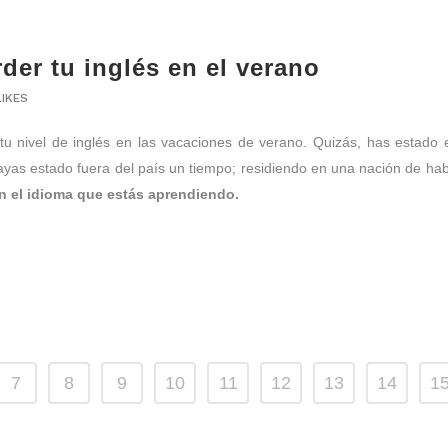
der tu inglés en el verano
LIKES
u nivel de inglés en las vacaciones de verano. Quizás, has estado 
hayas estado fuera del país un tiempo; residiendo en una nación de hab
n el idioma que estás aprendiendo.
7
8
9
10
11
12
13
14
1