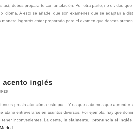
es así, debes prepararte con antelación. Por otra parte, no olvides que
smo idioma. A esto se añade, que son exámenes que se adaptan a disti
 manera lograrás estar preparado para el examen que deseas present
 acento inglés
LIKES
ntonces presta atención a este post. Y es que sabemos que aprender 
 atañe entreverarse en asuntos diversos. Por ejemplo, hay que domina
e tener inconvenientes. La gente,
inicialmente, pronuncia el inglé
 Madrid
.