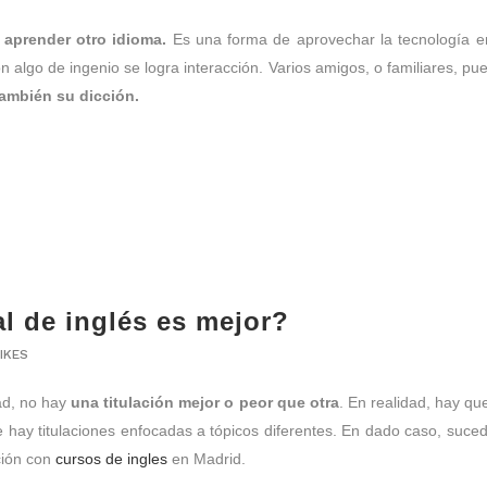
 aprender otro idioma.
Es una forma de aprovechar la tecnología en
algo de ingenio se logra interacción. Varios amigos, o familiares, pu
también su dicción.
al de inglés es mejor?
IKES
ad, no hay
una titulación mejor o peor que otra
. En realidad, hay qu
 hay titulaciones enfocadas a tópicos diferentes. En dado caso, sucede
ción con
cursos de ingles
en Madrid.