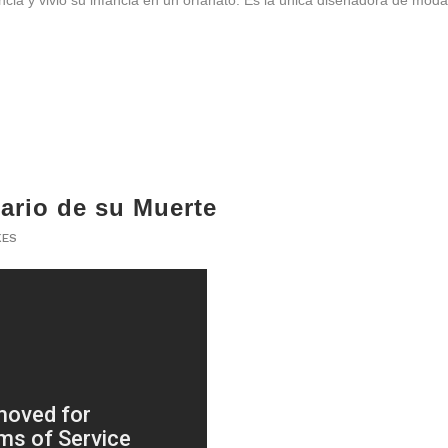
a y vivió su infancia en un orfanato. Es la única diseñadora de moda q
sario de su Muerte
KES