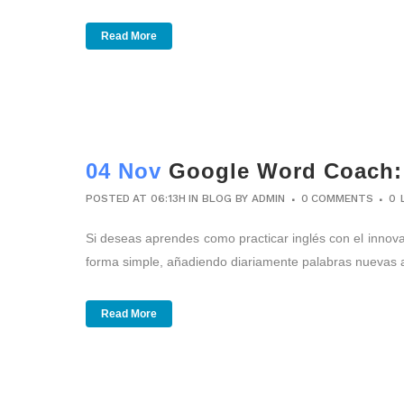
Read More
04 Nov
Google Word Coach: p
POSTED AT 06:13H
IN
BLOG
BY
ADMIN
0 COMMENTS
0
Si deseas aprendes como practicar inglés con el inno
forma simple, añadiendo diariamente palabras nuevas a
Read More