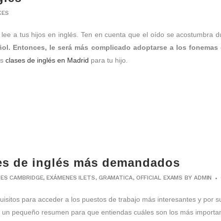
KES
lee a tus hijos en inglés. Ten en cuenta que el oído se acostumbra du
ñol. Entonces, le será más complicado adoptarse a los fonemas 
es
clases de inglés en Madrid
para tu hijo.
les de inglés más demandados
ES CAMBRIDGE
,
EXÁMENES ILETS
,
GRAMATICA
,
OFFICIAL EXAMS
BY
ADMIN
sitos para acceder a los puestos de trabajo más interesantes y por sup
 un pequeño resumen para que entiendas cuáles son los más importan