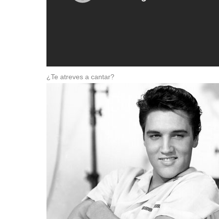
¿Te atreves a cantar?