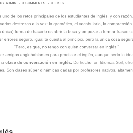
BY
ADMIN
0 COMMENTS
0
LIKES
 uno de los retos principales de los estudiantes de inglés, y con razó
 varias destrezas a la vez: la gramática, el vocabulario, la comprensión 
 la única) forma de hacerlo es abrir la boca y empezar a formar frase
errores seguro, igual te cuesta al principio, pero la única cosa segur
"Pero, es que, no tengo con quien conversar en inglés."
er amigos anglohablantes para practicar el inglés, aunque sería lo ide
una
clase de conversación en inglés.
De hecho, en Idiomas Seif, of
nes. Son clases súper dinámicas dadas por profesores nativos, altament
glés