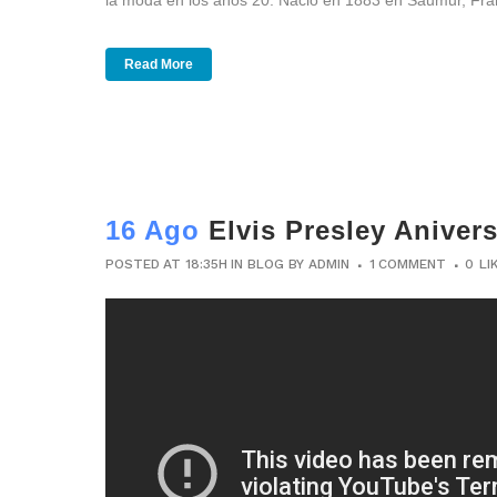
la moda en los años 20. Nació en 1883 en Saumur, Franci
Read More
16 Ago
Elvis Presley Aniver
POSTED AT 18:35H
IN
BLOG
BY
ADMIN
1 COMMENT
0
LI