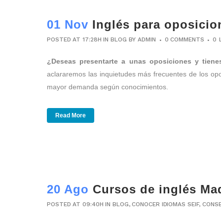
01 Nov
Inglés para oposicio
POSTED AT 17:28H
IN
BLOG
BY
ADMIN
0 COMMENTS
0
¿Deseas presentarte a unas oposiciones y tien
aclararemos las inquietudes más frecuentes de los opos
mayor demanda según conocimientos.
Read More
20 Ago
Cursos de inglés Mad
POSTED AT 09:40H
IN
BLOG
,
CONOCER IDIOMAS SEIF
,
CONSE