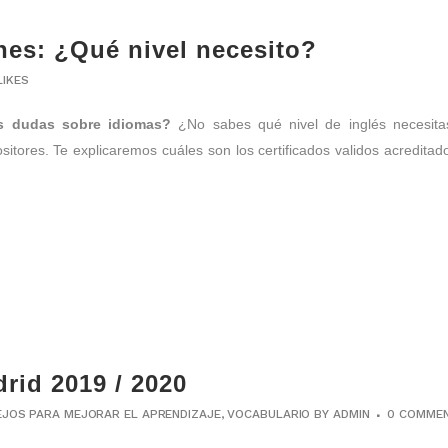
nes: ¿Qué nivel necesito?
LIKES
es dudas sobre idiomas?
¿No sabes qué nivel de inglés necesitas
itores. Te explicaremos cuáles son los certificados validos acreditad
rid 2019 / 2020
JOS PARA MEJORAR EL APRENDIZAJE
,
VOCABULARIO
BY
ADMIN
0 COMME