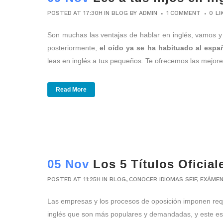
POSTED AT 17:30H
IN
BLOG
BY
ADMIN
1 COMMENT
0
LI
Son muchas las ventajas de hablar en inglés, vamos y 
posteriormente,
el oído ya se ha habituado al espa
leas en inglés a tus pequeños. Te ofrecemos las mejor
Read More
05 Nov
Los 5 Títulos Oficia
POSTED AT 11:25H
IN
BLOG
,
CONOCER IDIOMAS SEIF
,
EXÁMEN
Las empresas y los procesos de oposición imponen requi
inglés que son más populares y demandadas, y este es