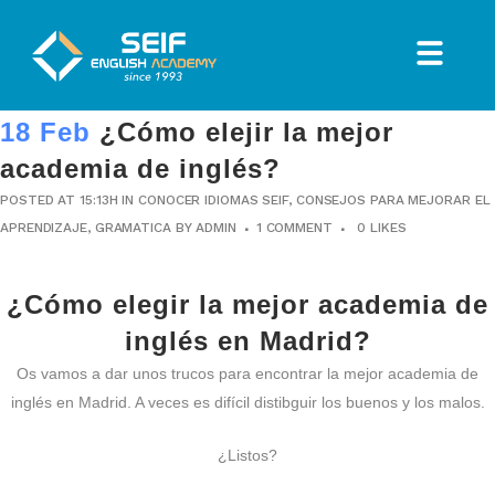
18 Feb
¿Cómo elejir la mejor
academia de inglés?
POSTED AT 15:13H
IN
CONOCER IDIOMAS SEIF
,
CONSEJOS PARA MEJORAR EL
APRENDIZAJE
,
GRAMATICA
BY
ADMIN
1 COMMENT
0
LIKES
¿Cómo elegir la mejor academia de
inglés en Madrid?
Os vamos a dar unos trucos para encontrar la mejor academia de
inglés en Madrid. A veces es difícil distibguir los buenos y los malos.
¿Listos?